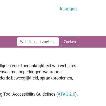
Inloggen
Zoek
Geavanceerd
Zoeken
zoeken...
htlijnen voor toegankelijkheid van websites
mensen met beperkingen, waaronder
nderde beweeglijkheid, spraakproblemen,
 Tool Accessibility Guidelines (
ATAG
2.0
).