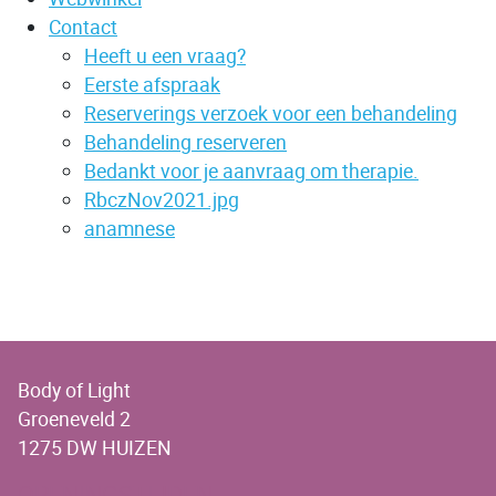
Contact
Heeft u een vraag?
Eerste afspraak
Reserverings verzoek voor een behandeling
Behandeling reserveren
Bedankt voor je aanvraag om therapie.
RbczNov2021.jpg
anamnese
Body of Light
Groeneveld 2
1275 DW HUIZEN
OPENINGSTIJDEN