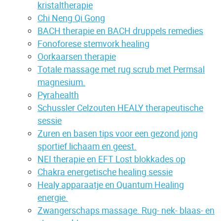
kristaltherapie
Chi Neng Qi Gong
BACH therapie en BACH druppels remedies
Fonoforese stemvork healing
Oorkaarsen therapie
Totale massage met rug scrub met Permsal
magnesium.
Pyrahealth
Schussler Celzouten HEALY therapeutische
sessie
Zuren en basen tips voor een gezond jong
sportief lichaam en geest.
NEI therapie en EFT Lost blokkades op
Chakra energetische healing sessie
Healy apparaatje en Quantum Healing
energie.
Zwangerschaps massage. Rug- nek- blaas- en