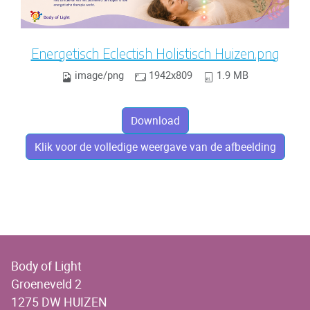
Energetisch Eclectish Holistisch Huizen.png
image/png
1942x809
1.9 MB
Download
Klik voor de volledige weergave van de afbeelding
Body of Light
Groeneveld 2
1275 DW HUIZEN