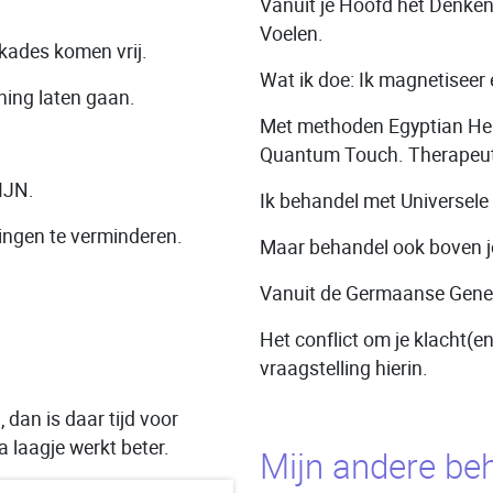
Vanuit je Hoofd het Denken 
Voelen.
kades komen vrij.
Wat ik doe: Ik magnetiseer 
ning laten gaan.
Met methoden Egyptian He
Quantum Touch. Therapeuti
ZIJN.
Ik behandel met Universele 
ningen te verminderen.
Maar behandel ook boven je
Vanuit de Germaanse Gene
Het conflict om je klacht(e
vraagstelling hierin.
 dan is daar tijd voor
ra laagje werkt beter.
Mijn andere be