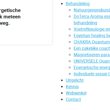
Behandeling
rgetische
Natuurgeneeskund
ik meteen
DoTerra Aroma ess
 weg.
behandeling
Voetreflexologie 
Egyptian healing b
CHAKRA Quantum e
Een zakelijke coac
Magnetiseren para
UNIVERSELE Quant
Energetische energ
Individuele sessie 
Uitgelicht
Kennis
Webwinkel
Contact