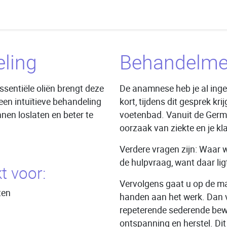
ling
Behandelme
sentiële oliën brengt deze
De anamnese heb je al ingev
een intuïtieve behandeling
kort, tijdens dit gesprek 
nen loslaten en beter te
voetenbad. Vanuit de Ger
oorzaak van ziekte en je kl
Verdere vragen zijn: Waar w
de hulpvraag, want daar li
t voor:
Vervolgens gaat u op de m
ten
handen aan het werk.
Dan 
repeterende sederende bewe
ontspanning en herstel. Dit