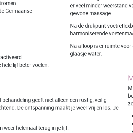
stromen.
er veel minder weerstand va
t de Germaanse
gewone massage.
Na de drukpunt voetreflex
harmoniserende voetenma
Na afloop is er ruimte voor
glaasje water.
activeerd.
hele lijf beter voelen.
M
Mi
be
ehandeling geeft niet alleen een rustig, veilig
zo
ichtend. De ontspanning maakt je weer vrij en los. Je
m weer helemaal terug in je lijf.