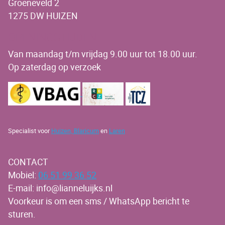
Groeneveld 2
1275 DW HUIZEN
OPENINGSTIJDEN
Van maandag t/m vrijdag 9.00 uur tot 18.00 uur.
Op zaterdag op verzoek
Specialist voor
Huizen,
Blaricum
en
Laren
CONTACT
Mobiel:
06 51 99 36 52
E-mail: info@lianneluijks.nl
Voorkeur is om een sms / WhatsApp bericht te
sturen.