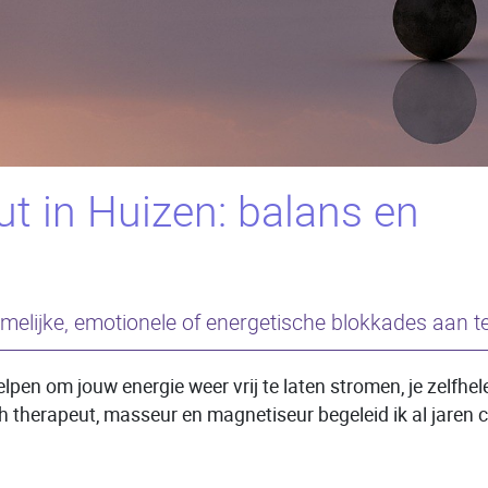
ut in Huizen: balans en
melijke, emotionele of energetische blokkades aan 
elpen om jouw energie weer vrij te laten stromen, je zelfh
h therapeut, masseur en magnetiseur begeleid ik al jaren cl