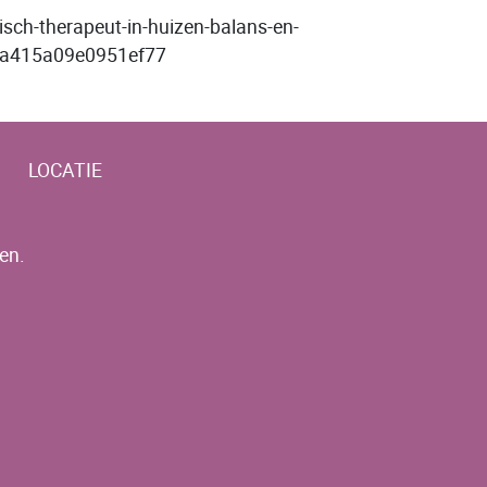
tisch-therapeut-in-huizen-balans-en-
24a415a09e0951ef77
LOCATIE
en.