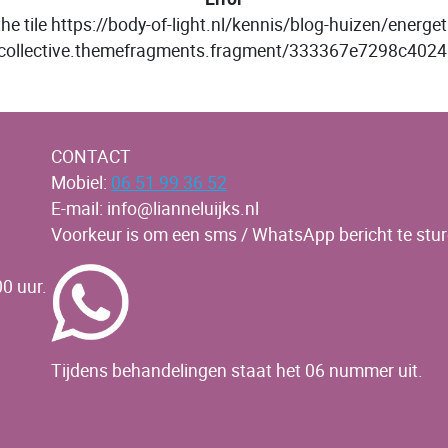
the tile https://body-of-light.nl/kennis/blog-huizen/energe
collective.themefragments.fragment/333367e7298c40
CONTACT
Mobiel:
06 51 99 36 52
E-mail: info@lianneluijks.nl
Voorkeur is om een sms / WhatsApp bericht te stur
0 uur.
Tijdens behandelingen staat het 06 nummer uit.