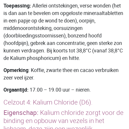
Toepassing:
Allerlei ontstekingen, verse wonden (het
is dan aan te bevelen om opgeloste mineraaltabletten
in een papje op de wond te doen), oorpijn,
middenoorontsteking, oorsuizingen
(doorbloedingsstoornissen), bonzend hoofd
(hoofdpijn), gebrek aan concentratie, geen sterke zon
kunnen verdragen. Bij koorts tot 38,8°C (vanaf 38,8°C
de Kalium phosphoricum) en hitte.
Opmerking
: Koffie, zwarte thee en cacao verbruiken
zeer veel ijzer.
Orgaantijd:
17.00 – 19.00 uur – nieren.
Celzout 4:
Kalium Chloride
(D6).
Eigenschap:
Kalium chloride zorgt voor de
binding en opbouw van vezels in het
lichaam, deze zijn een wezenlijk