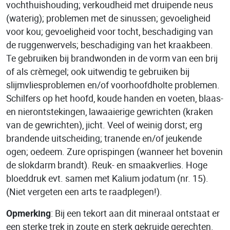
vochthuishouding; verkoudheid met druipende neus
(waterig); problemen met de sinussen; gevoeligheid
voor kou; gevoeligheid voor tocht, beschadiging van
de ruggenwervels; beschadiging van het kraakbeen.
Te gebruiken bij brandwonden in de vorm van een brij
of als crèmegel; ook uitwendig te gebruiken bij
slijmvliesproblemen en/of voorhoofdholte problemen.
Schilfers op het hoofd, koude handen en voeten, blaas-
en nierontstekingen, lawaaierige gewrichten (kraken
van de gewrichten), jicht. Veel of weinig dorst; erg
brandende uitscheiding; tranende en/of jeukende
ogen; oedeem. Zure oprispingen (wanneer het bovenin
de slokdarm brandt). Reuk- en smaakverlies. Hoge
bloeddruk evt. samen met Kalium jodatum (nr. 15).
(Niet vergeten een arts te raadplegen!).
Opmerking
: Bij een tekort aan dit mineraal ontstaat er
een sterke trek in zoute en sterk gekruide gerechten.