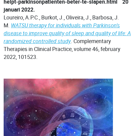
helpt-parkinsonpatienten-beter-te-slapen.html 20
januari 2022.
Loureiro, A.P.C., Burkot, J., Oliveira, J., Barbosa, J.
M.
WATSU therapy for individuals with Parkinson's
disease to improve quality of sleep and quality of life: A
randomized controlled study
. Complementary
Therapies in Clinical Practice, volume 46, february
2022, 101523.