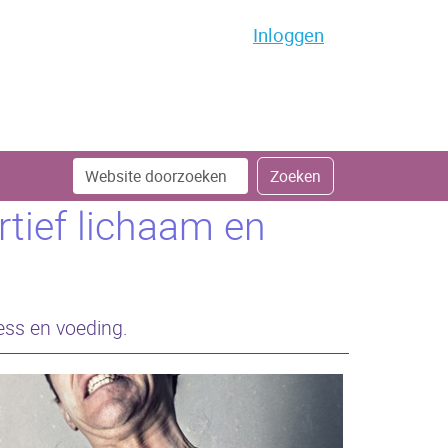
Inloggen
Zoek
Geavanceerd
Zoeken
zoeken...
rtief lichaam en
ess en voeding.