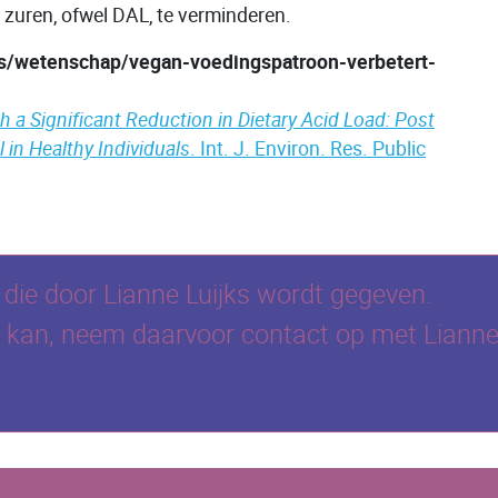
 zuren, ofwel DAL, te verminderen.
ws/wetenschap/vegan-voedingspatroon-verbetert-
h a Significant Reduction in Dietary Acid Load: Post
 in Healthy Individuals
. Int. J. Environ. Res. Public
e die door Lianne Luijks wordt gegeven.
at kan, neem daarvoor contact op met Lianne