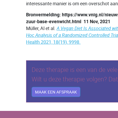
interessante manier is om een overschot aan
Bronvermelding: https://www.vnig.nl/nieu
zuur-base-evenwicht.html 11 Nov, 2021
Müller, Al et al.
A Vegan Diet Is Associated wit
Hoc Analysis of a Randomized Controlled Trial
Health 2021, 18(19), 9998.
Deze therapie is een van de vel
Wilt u deze therapie volgen? D
MAAK EEN AFSPRAAK