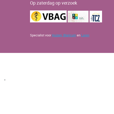
Op zaterdag op verzoek
Specialist voor
Huizen,
Blaricum
en
Laren