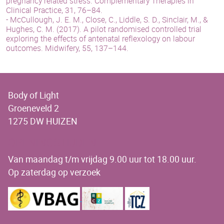
pregnancy related stress. Complementary Therapies in
Clinical Practice, 31, 76–84.
- McCullough, J. E. M., Close, C., Liddle, S. D., Sinclair, M., &
Hughes, C. M. (2017). A pilot randomised controlled trial
exploring the effects of antenatal reflexology on labour
outcomes. Midwifery, 55, 137–144.
Body of Light
Groeneveld 2
1275 DW HUIZEN
OPENINGSTIJDEN
Van maandag t/m vrijdag 9.00 uur tot 18.00 uur.
Op zaterdag op verzoek