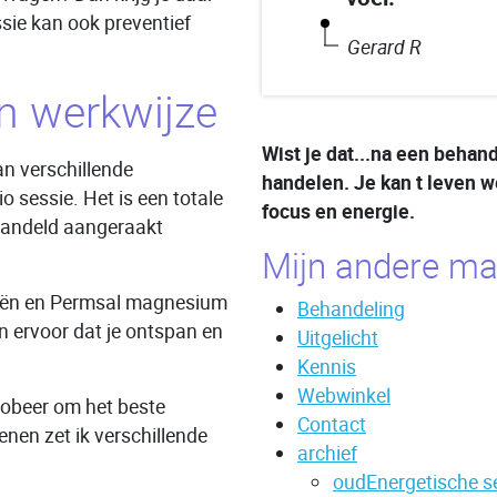
ie kan ook preventief
Gerard R
n werkwijze
Wist je dat...na een behan
an verschillende
handelen. Je kan t leven w
o sessie. Het is een totale
focus en energie.
ehandeld aangeraakt
Mijn andere m
liën en Permsal magnesium
Behandeling
en ervoor dat je ontspan en
Uitgelicht
Kennis
Webwinkel
robeer om het beste
Contact
enen zet ik verschillende
archief
oudEnergetische s