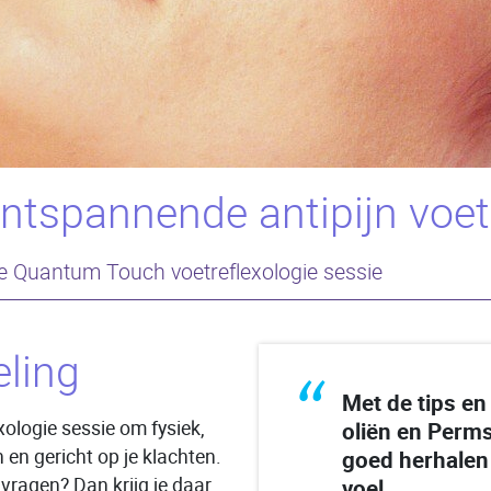
tspannende antipijn voetr
e Quantum Touch voetreflexologie sessie
ling
“
Met de tips en
exologie sessie om fysiek,
oliën en Perms
en gericht op je klachten.
goed herhalen 
e vragen? Dan krijg je daar
voel.