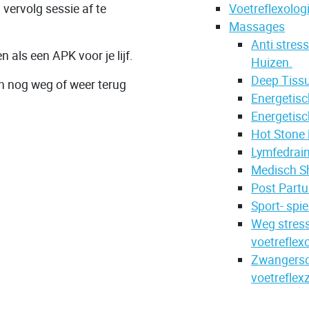
vervolg sessie af te
Voetreflexolog
Massages
Anti stress
als een APK voor je lijf.
Huizen.
Deep Tissu
en nog weg of weer terug
Energetisc
Energetisc
Hot Stone 
Lymfedrain
Medisch S
Post Partu
Sport- spi
Weg stres
voetreflex
Zwangersc
voetreflex