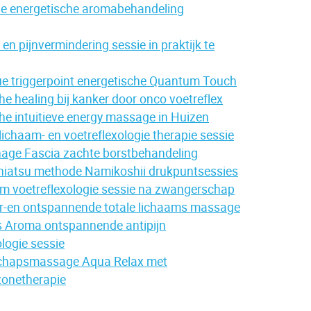
ie energetische aromabehandeling
 en pijnvermindering sessie in praktijk te
e triggerpoint energetische Quantum Touch
he healing bij kanker door onco voetreflex
he intuitieve energy massage in Huizen
lichaam- en voetreflexologie therapie sessie
age Fascia zachte borstbehandeling
hiatsu methode Namikoshii drukpuntsessies
m voetreflexologie sessie na zwangerschap
er-en ontspannende totale lichaams massage
s Aroma ontspannende antipijn
ologie sessie
hapsmassage Aqua Relax met
zonetherapie